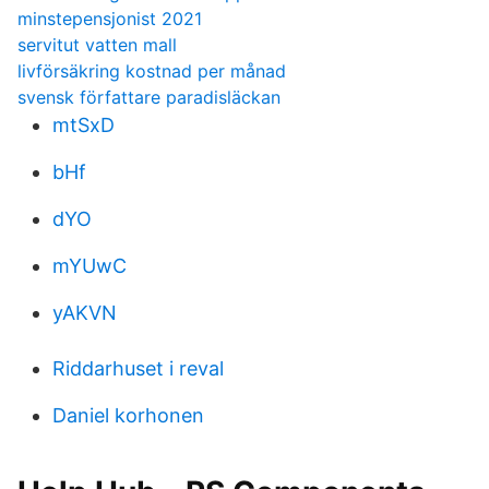
minstepensjonist 2021
servitut vatten mall
livförsäkring kostnad per månad
svensk författare paradisläckan
mtSxD
bHf
dYO
mYUwC
yAKVN
Riddarhuset i reval
Daniel korhonen