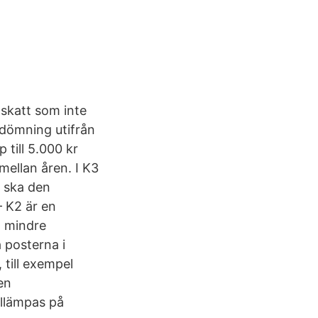
 skatt som inte
edömning utifrån
 till 5.000 kr
ellan åren. I K3
l ska den
 K2 är en
t mindre
a posterna i
 till exempel
en
tillämpas på