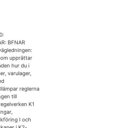
0:
FAR: BFNAR
vägledningen:
som upprättar
åden hur du i
er, varulager,
ed
tillämpar reglerna
en till
sregelverken K1
ingar,
kföring I och
skaper i K2-