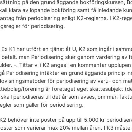
tsättning på den grundläggande bokföringskursen, Bo
skall klara av löpande bokföring samt få inledande ku
ntag från periodisering enligt K2-reglerna. I K2-reg
ingsregler för periodisering.
Ex K1 har utfört en tjänst åt U, K2 som ingår i samm
betalt. man Periodisering sker genom värdering av f
ulder. -. Tittar vi i K2 anges i en kommentar upplupen
å Periodisering intäkter en grundläggande princip i
visningsmetoder för periodisering av varu- och mat
aktiebolag/förening är företaget eget skattesubjekt (
skall periodiseras till det år som avses, om man fakt
regler som gäller för periodisering.
 K2 behöver inte poster på upp till 5.000 kr periodisera
ter som varierar max 20% mellan åren. I K3 måste 