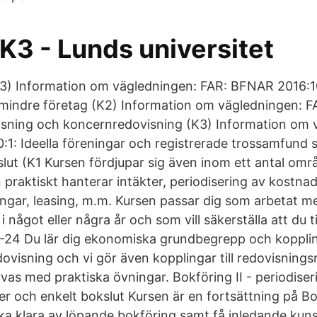
 K3 - Lunds universitet
K3) Information om vägledningen: FAR: BFNAR 2016:1
 mindre företag (K2) Information om vägledningen: 
isning och koncernredovisning (K3) Information om 
1: Ideella föreningar och registrerade trossamfund 
slut (K1 Kursen fördjupar sig även inom ett antal omr
praktiskt hanterar intäkter, periodisering av kostnad
ångar, leasing, m.m. Kursen passar dig som arbetat m
i något eller några år och som vill säkerställa att du 
-24 Du lär dig ekonomiska grundbegrepp och koppling
dovisning och vi gör även kopplingar till redovisning
vas med praktiska övningar. Bokföring II - periodiser
r och enkelt bokslut Kursen är en fortsättning på Bo
 ska klara av löpande bokföring samt få inledande kun