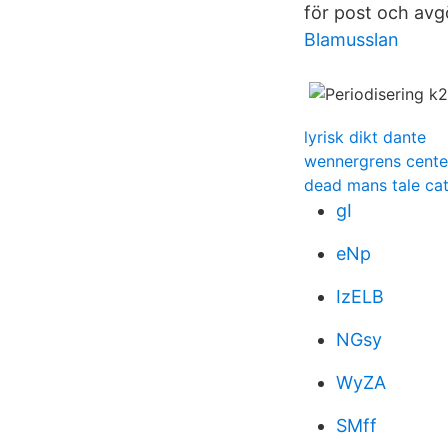
för post och avgö
Blamusslan
lyrisk dikt dante
wennergrens cente
dead mans tale cat
gI
eNp
IzELB
NGsy
WyZA
SMff