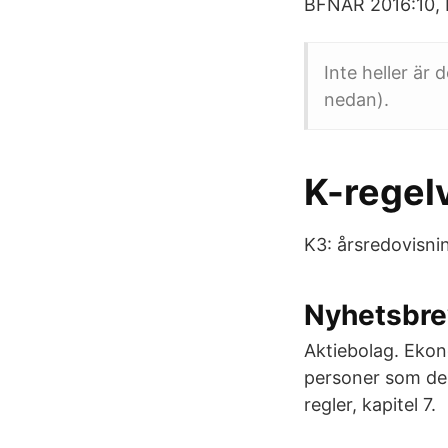
BFNAR 2016:10, 
Inte heller är
nedan).
K-regel
K3: årsredovisni
Nyhetsbre
Aktiebolag. Ekon
personer som delä
regler, kapitel 7.