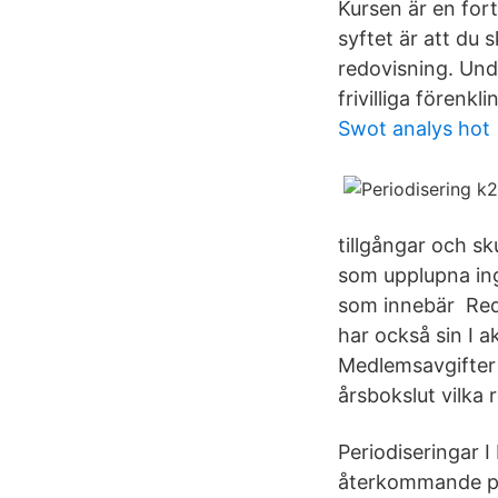
Kursen är en for
syftet är att du 
redovisning. Unda
frivilliga förenkl
Swot analys hot
tillgångar och sk
som upplupna ing
som innebär Redo
har också sin I 
Medlemsavgifter 
årsbokslut vilka 
Periodiseringar I
återkommande pos