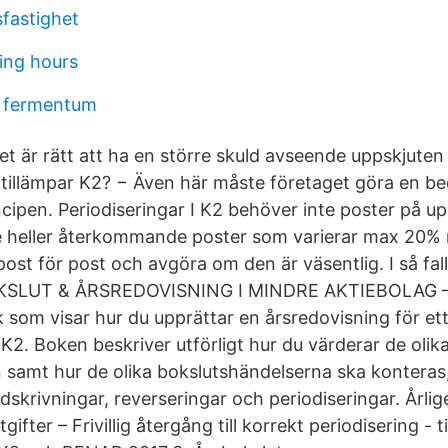
fastighet
ing hours
s fermentum
et är rätt att ha en större skuld avseende uppskjuten
 tillämpar K2? − Även här måste företaget göra en b
cipen. Periodiseringar I K2 behöver inte poster på upp
te heller återkommande poster som varierar max 20% m
ost för post och avgöra om den är väsentlig. I så fal
BOKSLUT & ÅRSREDOVISNING I MINDRE AKTIEBOLAG –
 som visar hur du upprättar en årsredovisning för et
 K2. Boken beskriver utförligt hur du värderar de olik
 samt hur de olika bokslutshändelserna ska konteras,
dskrivningar, reverseringar och periodiseringar. Årlig
fter – Frivillig återgång till korrekt periodisering - 