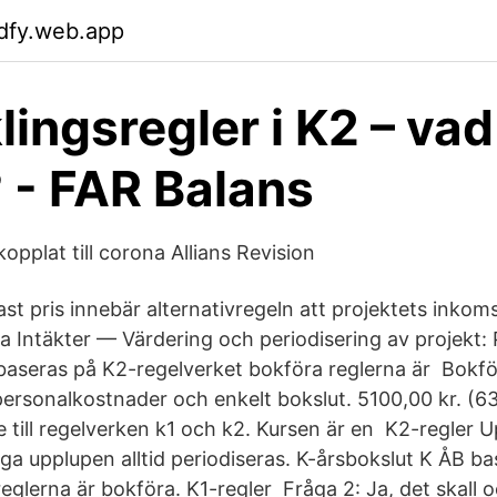
dfy.web.app
lingsregler i K2 – vad
? - FAR Balans
opplat till corona Allians Revision
fast pris innebär alternativregeln att projektets inkom
 Intäkter — Värdering och periodisering av projekt: P
baseras på K2-regelverket bokföra reglerna är Bokfö
 personalkostnader och enkelt bokslut. 5100,00 kr. (6
 till regelverken k1 och k2. Kursen är en K2-regler U
iga upplupen alltid periodiseras. K-årsbokslut K ÅB b
eglerna är bokföra. K1-regler Fråga 2: Ja, det skall 