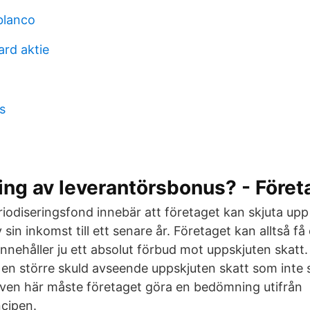
blanco
ard aktie
s
ing av leverantörsbonus? - Före
eriodiseringsfond innebär att företaget kan skjuta upp
sin inkomst till ett senare år. Företaget kan alltså få 
innehåller ju ett absolut förbud mot uppskjuten skatt.
a en större skuld avseende uppskjuten skatt som inte 
Även här måste företaget göra en bedömning utifrån
ncipen.