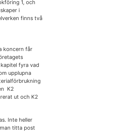
kföring 1, och
nskaper i
elverken finns två
a koncern får
öretagets
 kapitel fyra vad
nom upplupna
erialförbrukning
den K2
urerat ut och K2
s. Inte heller
man titta post