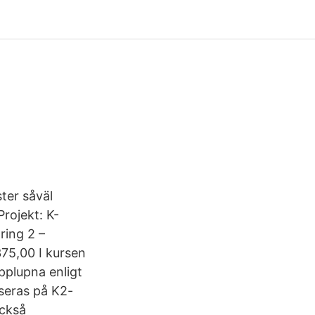
ster såväl
rojekt: K-
ring 2 –
375,00 I kursen
pplupna enligt
aseras på K2-
också