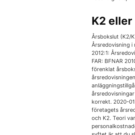
K2 eller
Årsbokslut (K2/
Årsredovisning i
2012:1: Årsredov
FAR: BFNAR 2010:
förenklat årsbok
årsredovisningen 
anläggningstillg
årsredovisningar 
korrekt. 2020-01
företagets årsre
och K2. Teori var
personalkostnade
syftet är att du