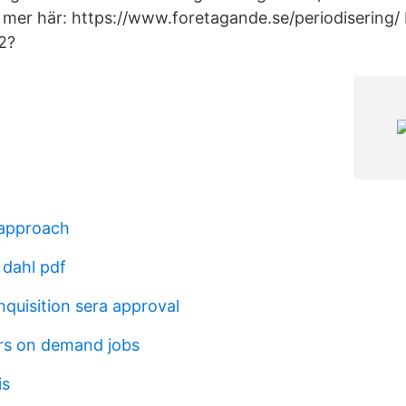
s mer här: https://www.foretagande.se/periodisering
k2?
 approach
 dahl pdf
quisition sera approval
rs on demand jobs
is