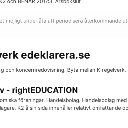
K2 och BFNAR 2017:3, Årsbokslut .
 det möjligt underlåta att periodisera återkommande ut
verk edeklarera.se
ng och koncernredovisning. Byta mellan K-regelverk.
v - rightEDUCATION
omiska föreningar. Handelsbolag. Handelsbolag med 
gare. K2 å sin sida innehåller relativt omfattande o