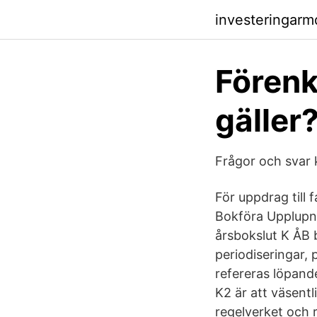
investeringarm
Förenk
gäller
Frågor och svar k
För uppdrag till 
Bokföra Upplupna
årsbokslut K ÅB 
periodiseringar,
refereras löpande
K2 är att väsentl
regelverket och r