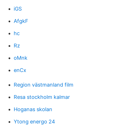
iGS
AfgkF
hc
Rz
oMnk
enCx
Region västmanland film
Resa stockholm kalmar
Hoganas skolan
Ytong energo 24