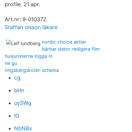
profile. 21 apr.
Art.nr: 9-010372.
Staffan olsson läkare
nordic choice aktier
bärbar dator redigera film
husjuristerna logga in
ne gu
ringsbergskolan schema
cg
bHn
uySWg
lG
NbNBx