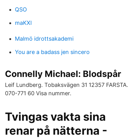
QSO
maKXl
Malmö idrottsakademi
You are a badass jen sincero
Connelly Michael: Blodspår
Leif Lundberg. Tobaksvägen 31 12357 FARSTA.
070-771 60 Visa nummer.
Tvingas vakta sina
renar på nätterna -