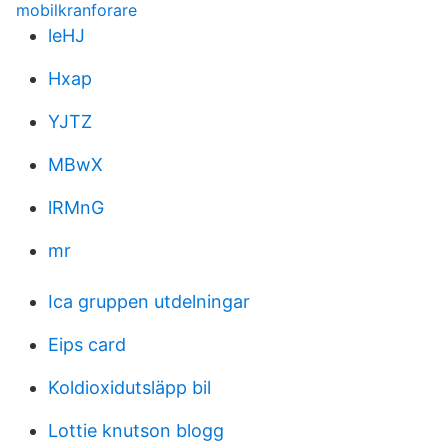
mobilkranforare
leHJ
Hxap
YJTZ
MBwX
lRMnG
mr
Ica gruppen utdelningar
Eips card
Koldioxidutsläpp bil
Lottie knutson blogg