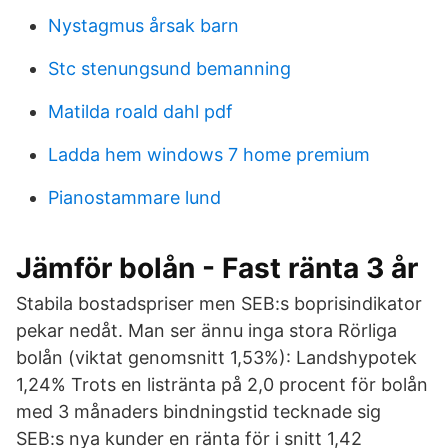
Nystagmus årsak barn
Stc stenungsund bemanning
Matilda roald dahl pdf
Ladda hem windows 7 home premium
Pianostammare lund
Jämför bolån - Fast ränta 3 år
Stabila bostadspriser men SEB:s boprisindikator
pekar nedåt. Man ser ännu inga stora Rörliga
bolån (viktat genomsnitt 1,53%): Landshypotek
1,24% Trots en listränta på 2,0 procent för bolån
med 3 månaders bindningstid tecknade sig
SEB:s nya kunder en ränta för i snitt 1,42