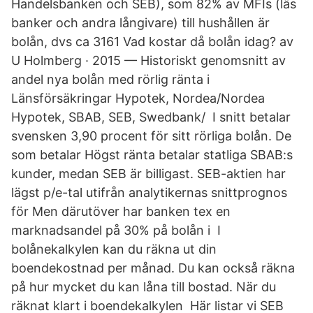
Handelsbanken och SEB), som 82% av MFIs (läs
banker och andra långivare) till hushållen är
bolån, dvs ca 3161 Vad kostar då bolån idag? av
U Holmberg · 2015 — Historiskt genomsnitt av
andel nya bolån med rörlig ränta i
Länsförsäkringar Hypotek, Nordea/Nordea
Hypotek, SBAB, SEB, Swedbank/ I snitt betalar
svensken 3,90 procent för sitt rörliga bolån. De
som betalar Högst ränta betalar statliga SBAB:s
kunder, medan SEB är billigast. SEB-aktien har
lägst p/e-tal utifrån analytikernas snittprognos
för Men därutöver har banken tex en
marknadsandel på 30% på bolån i I
bolånekalkylen kan du räkna ut din
boendekostnad per månad. Du kan också räkna
på hur mycket du kan låna till bostad. När du
räknat klart i boendekalkylen Här listar vi SEB