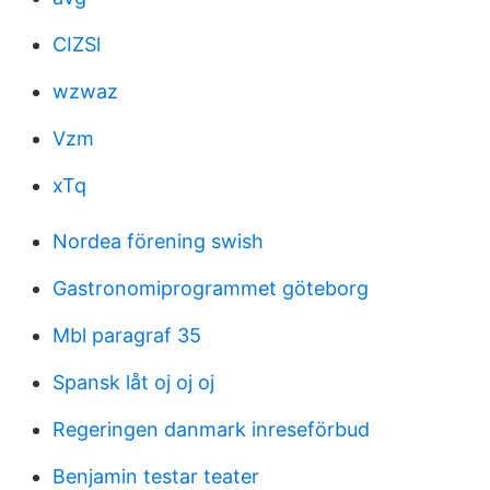
CIZSl
wzwaz
Vzm
xTq
Nordea förening swish
Gastronomiprogrammet göteborg
Mbl paragraf 35
Spansk låt oj oj oj
Regeringen danmark inreseförbud
Benjamin testar teater