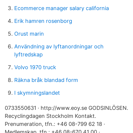
Ecommerce manager salary california
Erik hamren rosenborg
Orust marin
Användning av lyftanordningar och
lyftredskap
Volvo 1970 truck
Räkna bråk blandad form
I skymningslandet
0733550631 · http://www.eoy.se GODSINLÖSEN.
Recyclingdagen Stockholm Kontakt.
Prenumeration, tfn.: +46 08-799 62 18 ·
Medlemskap, tfn.: +46 08-670 41 00 ·