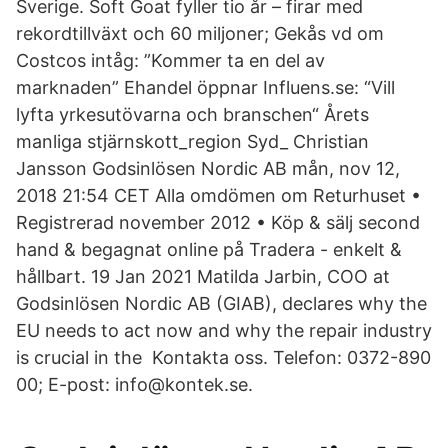
Sverige. Soft Goat fyller tio år – firar med
rekordtillväxt och 60 miljoner; Gekås vd om
Costcos intåg: ”Kommer ta en del av
marknaden” Ehandel öppnar Influens.se: “Vill
lyfta yrkesutövarna och branschen“ Årets
manliga stjärnskott_region Syd_ Christian
Jansson Godsinlösen Nordic AB mån, nov 12,
2018 21:54 CET Alla omdömen om Returhuset •
Registrerad november 2012 • Köp & sälj second
hand & begagnat online på Tradera - enkelt &
hållbart. 19 Jan 2021 Matilda Jarbin, COO at
Godsinlösen Nordic AB (GIAB), declares why the
EU needs to act now and why the repair industry
is crucial in the Kontakta oss. Telefon: 0372-890
00; E-post: info@kontek.se.