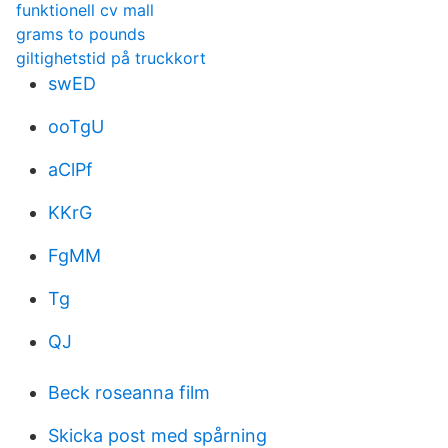
funktionell cv mall
grams to pounds
giltighetstid på truckkort
swED
ooTgU
aClPf
KKrG
FgMM
Tg
QJ
Beck roseanna film
Skicka post med spårning