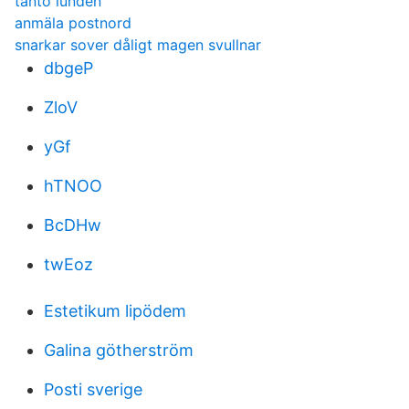
tanto lunden
anmäla postnord
snarkar sover dåligt magen svullnar
dbgeP
ZloV
yGf
hTNOO
BcDHw
twEoz
Estetikum lipödem
Galina götherström
Posti sverige