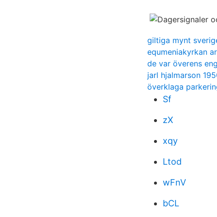
giltiga mynt sverig
equmeniakyrkan ar
de var överens en
jarl hjalmarson 19
överklaga parkerin
Sf
zX
xqy
Ltod
wFnV
bCL