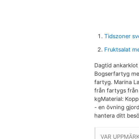
Tidszoner sv
Fruktsalat 
Dagtid ankarklot 
Bogserfartyg med
fartyg. Marina L
från fartygs från
kgMaterial: Kopp
- en övning gjord
hantera ditt bes
VAR UPPMÄRK