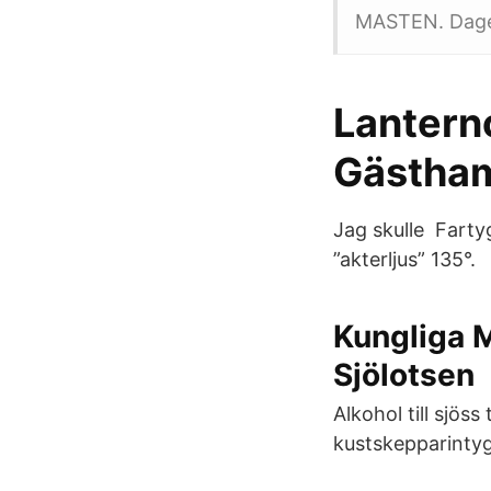
MASTEN. Dagers
Lantern
Gästha
Jag skulle Fartyg
”akterljus” 135°.
Kungliga 
Sjölotsen
Alkohol till sjös
kustskepparintyg