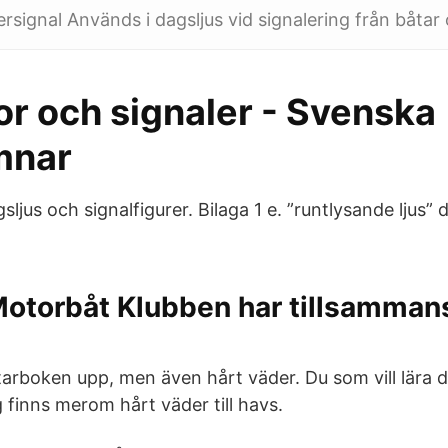
ignal Används i dagsljus vid signalering från båtar 
or och signaler - Svenska
mnar
sljus och signalfigurer. Bilaga 1 e. ”runtlysande ljus” 
Motorbåt Klubben har tillsamma
s tarboken upp, men även hårt väder. Du som vill lära 
 finns merom hårt väder till havs.