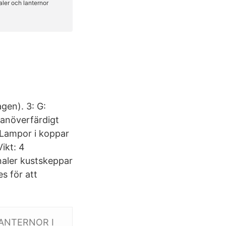
gen). 3: G:
manöverfärdigt
 Lampor i koppar
ikt: 4
naler kustskeppar
s för att
ANTERNOR I