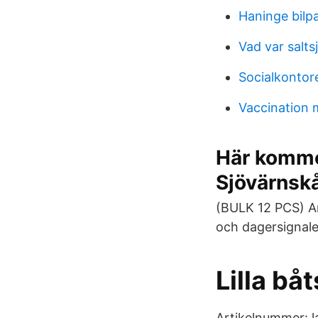
Haninge bilp
Vad var salts
Socialkontor
Vaccination 
Här kommer
Sjövärnsk
(BULK 12 PCS) Ar
och dagersignale
Lilla bå
Artikelnummer: l