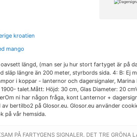
erige kroatien
med mango
oavsett längd, (man ser ju hur stort fartyget är på da
 släp längre än 200 meter, styrbords sida. 4: B: Ej 
ampor i koppar - lanternor och dagersignaler, Marina
 1900- talet.Mått: Höjd: 30 cm, Glas Diameter: 20 cmV
erOm ni har någon fråga, kont Lanternor + dagersig
 av bertilbo2 på Glosor.eu. Glosor.eu använder cookie
ök på vår hemsida.
SAM PÅ FARTYGENS SIGNALER. DET TRE GRÖNA L