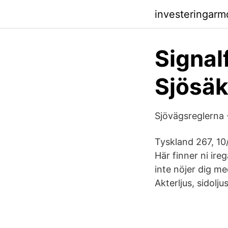
investeringarm
Signal
Sjösäk
Sjövägsreglerna 
Tyskland 267, 10
Här finner ni ire
inte nöjer dig m
Akterljus, sidolju