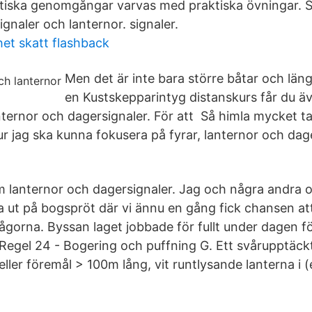
tiska genomgångar varvas med praktiska övningar. St
ignaler och lanternor. signaler.
et skatt flashback
Men det är inte bara större båtar och län
en Kustskepparintyg distanskurs får du äv
anternor och dagersignaler. För att Så himla mycket t
hur jag ska kunna fokusera på fyrar, lanternor och dage
 om lanternor och dagersignaler. Jag och några andra
ättra ut på bogspröt där vi ännu en gång fick chansen a
gorna. Byssan laget jobbade för fullt under dagen fö
egel 24 - Bogering och puffning G. Ett svårupptäckt
ller föremål > 100m lång, vit runtlysande lanterna i (