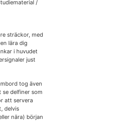
udiematerial /
gre sträckor, med
en lära dig
ankar i huvudet
rsignaler just
 ombord tog även
tt se delfiner som
r att servera
, delvis
eller nära) början