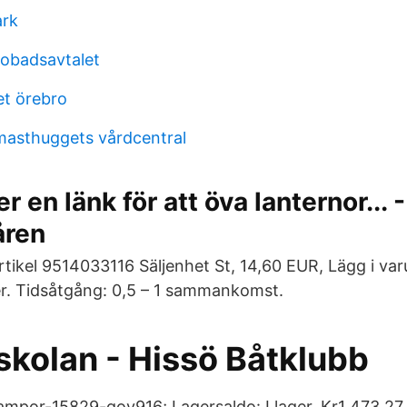
ark
jobadsavtalet
et örebro
masthuggets vårdcentral
 en länk för att öva lanternor... -
åren
tikel 9514033116 Säljenhet St, 14,60 EUR, Lägg i var
r. Tidsåtgång: 0,5 – 1 sammankomst.
tskolan - Hissö Båtklubb
ampor-15829-qoy916; Lagersaldo: I lager. Kr1 473.2