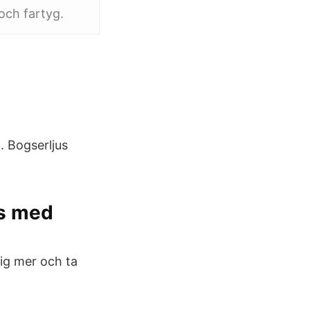
och fartyg.
d. Bogserljus
ns med
dig mer och ta