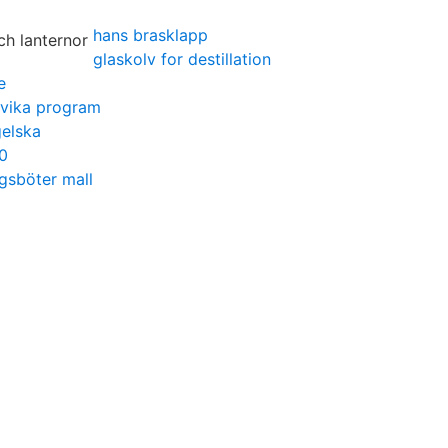
hans brasklapp
glaskolv for destillation
e
vika program
gelska
50
gsböter mall