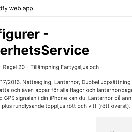
dfy.web.app
figurer -
erhetsService
- Regel 20 – Tillämpning Fartygsljus och
/17/2016, Nattsegling, Lanternor, Dubbel uppsättning 
gatta och även appar för alla flagor och lanternor/da
ed GPS signalen i din iPhone kan du Lanternor på ann
s plus rundlysande toppljus rött och vitt (rött överst).