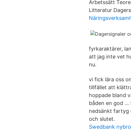
Arbetssätt Teore
Litteratur Dagers
Näringsverksamh
fyrkaraktärer, l
att jag inte vet 
nu.
vi fick lära oss
tillfället att kl
hoppade bland vå
båden en god … R
nedsänkt fartyg e
och slutet.
Swedbank nybro